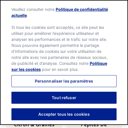
Skip
Search
Nature
to
Veuillez consulter notre
Politique de confidentialité
Me
for:
Valley
Search
content
actuelle
.
home
page
Si tous les cookies sont acceptés, ce site peut les
utiliser pour améliorer l’expérience utilisateur et
Muffin Bars
analyser les performances et le trafic sur notre site.
Nous pouvons également permettre le partage
d’informations de cookies sur votre utilisation de
notre site avec nos partenaires de réseaux sociaux,
de publicité et d’analyse. Consultez notre
Politique
sur les cookies
pour en savoir plus.
Personnaliser les paramètres
Tout refuser
Accepter tous les cookies
Barres Muffin
Barres Muffin
Citron & Graines
Pépites De