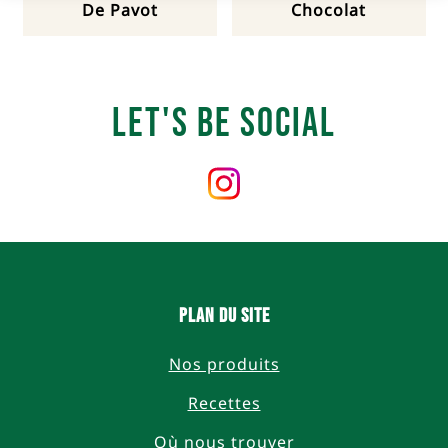
De Pavot
Chocolat
Let's Be Social
Follow
us
on
Instagram
Plan du site
Nos produits
Recettes
Où nous trouver