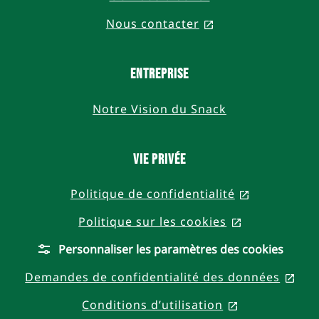
Nous contacter
, opens in a new 
Entreprise
Notre Vision du Snack
Vie privée
Politique de confidentialité
, opens in 
Politique sur les cookies
, opens in a
Personnaliser les paramètres des cookies
Demandes de confidentialité des données
, op
Conditions d’utilisation
, opens in a 