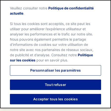
Skip
Search
Nature
to
Veuillez consulter notre
Politique de confidentialité
Me
for:
Valley
Search
content
actuelle
.
home
page
Si tous les cookies sont acceptés, ce site peut les
utiliser pour améliorer l’expérience utilisateur et
analyser les performances et le trafic sur notre site.
Nous pouvons également permettre le partage
d’informations de cookies sur votre utilisation de
notre site avec nos partenaires de réseaux sociaux,
de publicité et d’analyse. Consultez notre
Politique
De délicieux ingrédients,
sur les cookies
pour en savoir plus.
sélectionnés avec soin
Personnaliser les paramètres
Nous fabriquons nos produits avec
Tout refuser
des ingrédients que vous connaissez.
Sans arômes artificiels, sans
Accepter tous les cookies
colorants et sans conservateurs.