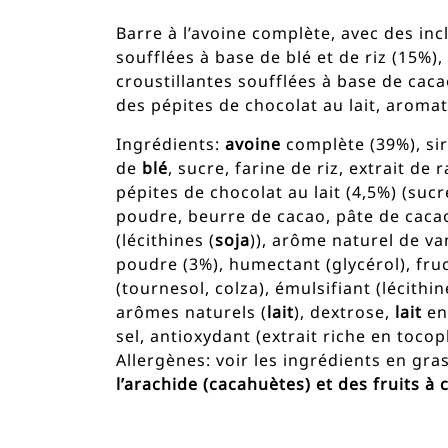
Barre à l’avoine complète, avec des inc
soufflées à base de blé et de riz (15%),
croustillantes soufflées à base de cacao
des pépites de chocolat au lait, aromat
Ingrédients:
avoine
complète (39%), sir
de
blé
, sucre, farine de riz, extrait de 
pépites de chocolat au lait (4,5%) (suc
poudre, beurre de cacao, pâte de cacao
(lécithines (
soja
)), arôme naturel de va
poudre (3%), humectant (glycérol), fruc
(tournesol, colza), émulsifiant (lécithi
arômes naturels (
lait
), dextrose,
lait
en
sel, antioxydant (extrait riche en tocop
Allergènes: voir les ingrédients en gra
l’arachide (cacahuètes) et des fruits à 