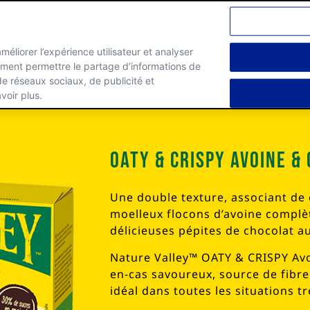
améliorer l’expérience utilisateur et analyser
lement permettre le partage d’informations de
 de réseaux sociaux, de publicité et
 du Snack
Où nous trouver?
voir plus.
Oaty & Crispy Avoine &
Une double texture, associant de c
moelleux flocons d’avoine complète
délicieuses pépites de chocolat a
Nature Valley™ OATY & CRISPY Avoi
en-cas savoureux, source de fibr
idéal dans toutes les situations t