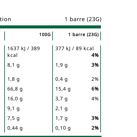
tion
1 barre (23G)
100G
1 barre (23G)
1637 kJ / 389
377 kJ / 89 kcal
kcal
4%
8,1 g
1,9 g
3%
1,8 g
0,4 g
2%
66,8 g
15,4 g
6%
16,0 g
3,7 g
4%
9,1 g
2,1 g
7,5 g
1,7 g
3%
0,44 g
0,10 g
2%