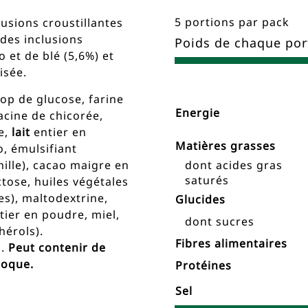
5 portions par pack
lusions croustillantes
 des inclusions
Poids de chaque por
 et de blé (5,6%) et
isée.
Nutrient
Nutrition
op de glucose, farine
Name
Energie
Facts
racine de chicorée,
re,
lait
entier en
Matières grasses
, émulsifiant
nille), cacao maigre en
dont acides gras
saturés
tose, huiles végétales
nes), maltodextrine,
Glucides
tier en poudre, miel,
dont sucres
hérols).
Fibres alimentaires
s.
Peut contenir de
coque.
Protéines
Sel