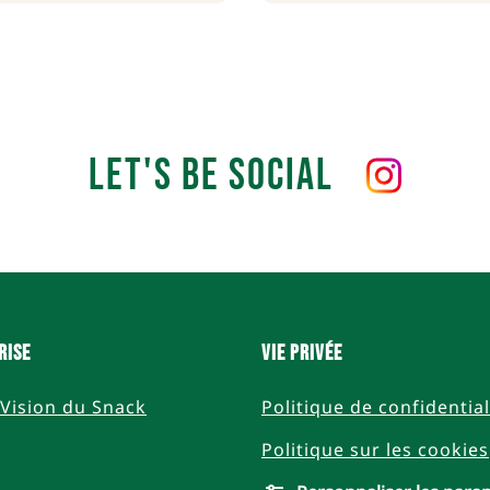
Let's Be Social
Follow
us
on
Instagram
rise
Vie privée
Vision du Snack
Politique de confidential
Politique sur les cookies