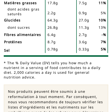
Matières grasses
17.8g
7.5g
11%
dont acides gras
2.2g
0.9g
5%
saturés
Glucides
64.3g
27.0g
10%
dont sucres
26.8g
11.3g
13%
Fibres alimentaires
6.4g
2.7g
-%
Protéines
8.7g
3.6g
7%
0.78g
0.33g
5%
Sel
* The % Daily Value (DV) tells you how much a
nutrient in a serving of food contributes to a daily
diet. 2,000 calories a day is used for general
nutrition advice.
Nos produits peuvent être soumis à une
reformulation à tout moment. Par conséquent,
nous vous recommandons de toujours vérifier les
listes d'ingrédients et les nutriments sur les