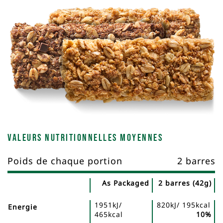
Valeurs nutritionnelles moyennes
Poids de chaque portion
2 barres
As Packaged
2 barres (42g)
Nutrient
Nutrition
Name
1951kJ/
820kJ/ 195kcal
Facts
Energie
465kcal
10%